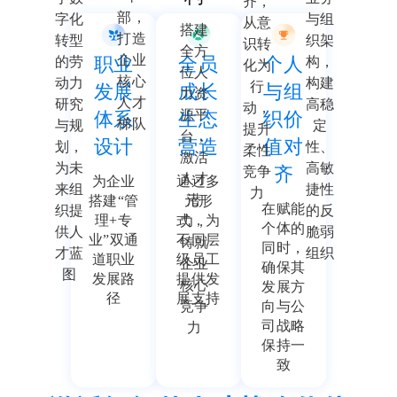
齐，
部，
字化
与组
从意
搭建
打造
转型
织架
识转
全方
企业
的劳
职业
全员
个人
构，
化为
位人
核心
动力
构建
行
发展
成长
与组
力资
人才
研究
高稳
动，
源平
体系
生态
织价
梯队
与规
定
提升
台，
设计
营造
值对
划，
性、
柔性
激活
为未
高敏
齐
竞争
人才
为企业
通过多
来组
捷性
力
潜
搭建“管
元形
在赋能
织提
的反
理+专
式，为
力，
个体的
供人
脆弱
业”双通
不同层
铸就
同时，
才蓝
组织
道职业
级员工
企业
确保其
图
发展路
提供发
核心
发展方
径
展支持
竞争
向与公
司战略
力
保持一
致