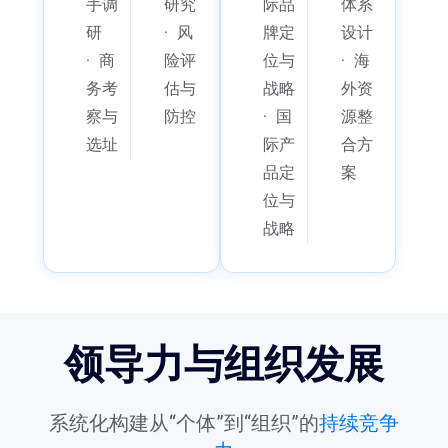
手调
研究
际品
体系
研
·
风
牌定
设计
·
商
险评
位与
·
海
务考
估与
战略
外资
察与
防控
·
国
源整
选址
际产
合方
品定
案
位与
战略
领导力与组织发展
系统化构建从“个体”到“组织”的
持续竞争