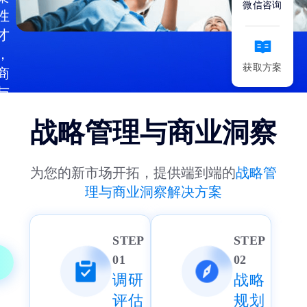
微信咨询
加入我们
活动中心
性
才
联系我们
行业资讯
，
获取方案
商
与
培
战略管理与商业洞察
全
为
制
为您的新市场开拓，提供端到端的
战略管
织
理与商业洞察解决方案
才
STEP
STEP
01
02
调研
战略
评估
规划