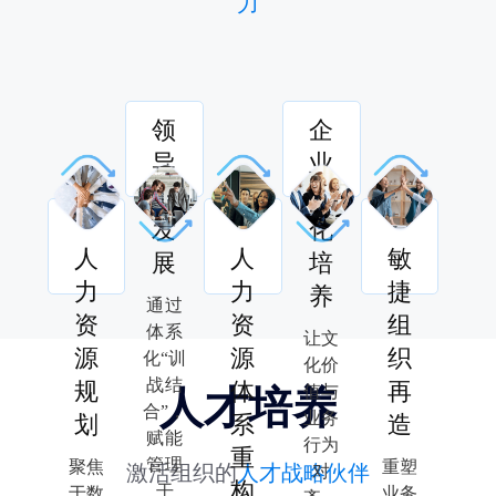
力
领
企
导
业
力
文
发
化
人
人
敏
展
培
力
力
捷
养
通过
资
资
组
体系
让文
源
源
织
化“训
化价
战结
规
体
再
值与
人才培养
合”，
业务
划
系
造
赋能
行为
重
管理
聚焦
重塑
激活组织的
人才战略伙伴
对
构
干
于数
业务