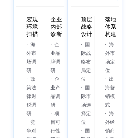
宏观
企业
顶层
落地
环境
内部
战略
体系
扫描
诊断
设计
构建
·
海
·
企
·
国
·
海
外市
业品
际战
外市
场调
牌调
略布
场定
研
研
局定
位
·
政
·
企
位
·
出
策法
业产
·
国
海营
律财
品调
际市
销模
税调
研
场选
式
研
·
项
择定
·
海
·
竞
目可
位
外经
争对
行性
·
国
销商