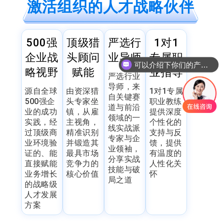
激活组织的人才战略伙伴
500强
顶级猎
严选行
1对1
企业战
头顾问
业导师
专属职
可以介绍下你们的产品么
略视野
赋能
业指导
严选行业
导师，来
源自全球
由资深猎
1对1专属
自关键赛
500强企
头专家坐
职业教练
道与前沿
业的成功
镇，从雇
提供深度
领域的一
实践，经
主视角，
个性化的
线实战派
过顶级商
精准识别
支持与反
专家与企
业环境验
并锻造其
馈，提供
业领袖，
证的、能
最具市场
有温度的
分享实战
直接赋能
竞争力的
人性化关
技能与破
业务增长
核心价值
怀
局之道
的战略级
人才发展
方案