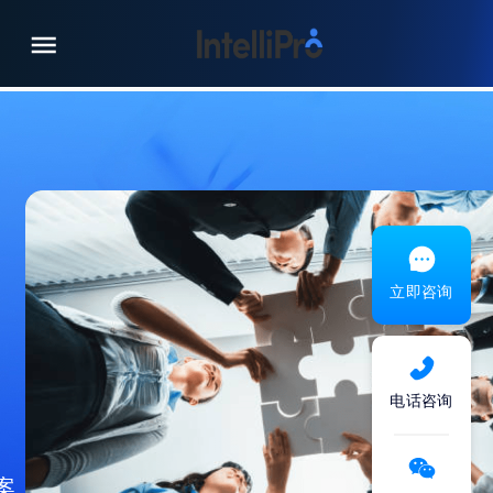
首页
全球人才解决方案
全球雇佣代理服务
灵活用工
IT & BPO全球解决方案
高端人才寻访
立即咨询
客户案例
招聘流程外包
资源中心
海外校招
电话咨询
关于我们
新闻总览
出海解决方案
公司简介
公司新闻
管理咨询
案